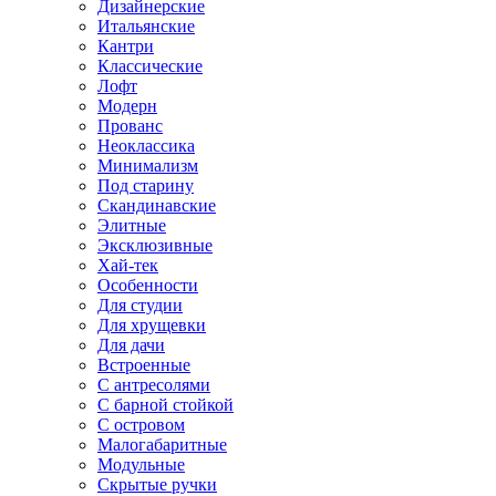
Дизайнерские
Итальянские
Кантри
Классические
Лофт
Модерн
Прованс
Неоклассика
Минимализм
Под старину
Скандинавские
Элитные
Эксклюзивные
Хай-тек
Особенности
Для студии
Для хрущевки
Для дачи
Встроенные
С антресолями
С барной стойкой
С островом
Малогабаритные
Модульные
Скрытые ручки