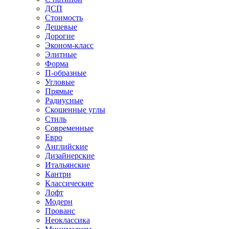
ДСП
Стоимость
Дешевые
Дорогие
Эконом-класс
Элитные
Форма
П-образные
Угловые
Прямые
Радиусные
Скошенные углы
Стиль
Современные
Евро
Английские
Дизайнерские
Итальянские
Кантри
Классические
Лофт
Модерн
Прованс
Неоклассика