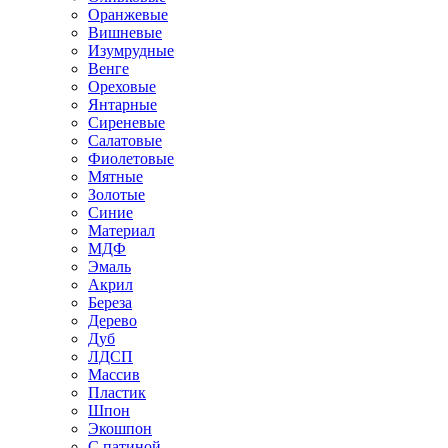
Оранжевые
Вишневые
Изумрудные
Венге
Ореховые
Янтарные
Сиреневые
Салатовые
Фиолетовые
Мятные
Золотые
Синие
Материал
МДФ
Эмаль
Акрил
Береза
Дерево
Дуб
ЛДСП
Массив
Пластик
Шпон
Экошпон
С патиной