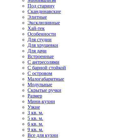
Минимализм
Под старину
Скандинавские
Элитные
Эксклюзивные
Хай-тек
Особенности
Для студии
Для хрущевки
Для дачи
Встроенные
С антресолями
С барной стойкой
С островом
Малогабаритные
Модульные
Скрытые ручки
Размер
Мини-кухни
Узкие
3 кв. м.
5 кв. м.
6 кв. м.
9 кв. м.
Все для кухни