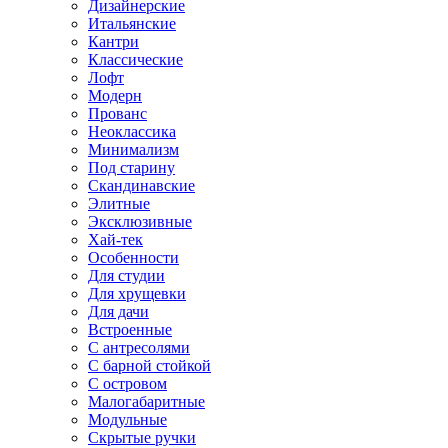
Дизайнерские
Итальянские
Кантри
Классические
Лофт
Модерн
Прованс
Неоклассика
Минимализм
Под старину
Скандинавские
Элитные
Эксклюзивные
Хай-тек
Особенности
Для студии
Для хрущевки
Для дачи
Встроенные
С антресолями
С барной стойкой
С островом
Малогабаритные
Модульные
Скрытые ручки