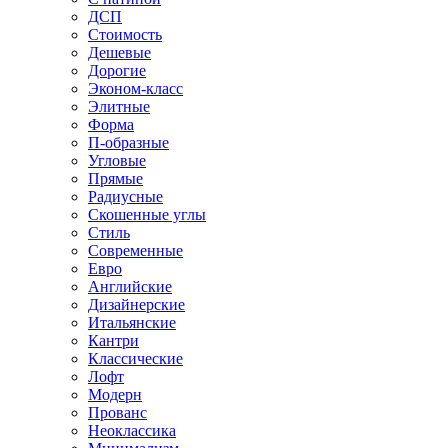
ДСП
Стоимость
Дешевые
Дорогие
Эконом-класс
Элитные
Форма
П-образные
Угловые
Прямые
Радиусные
Скошенные углы
Стиль
Современные
Евро
Английские
Дизайнерские
Итальянские
Кантри
Классические
Лофт
Модерн
Прованс
Неоклассика