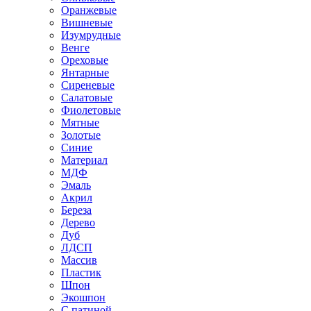
Оранжевые
Вишневые
Изумрудные
Венге
Ореховые
Янтарные
Сиреневые
Салатовые
Фиолетовые
Мятные
Золотые
Синие
Материал
МДФ
Эмаль
Акрил
Береза
Дерево
Дуб
ЛДСП
Массив
Пластик
Шпон
Экошпон
С патиной