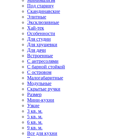
Минимализм
Под старину
Скандинавские
Элитные
Эксклюзивные
Хай-тек
Особенности
Для студии
Для хрущевки
Для дачи
Встроенные
С антресолями
С барной стойкой
С островом
Малогабаритные
Модульные
Скрытые ручки
Размер
Мини-кухни
Узкие
3 кв. м.
5 кв. м.
6 кв. м.
9 кв. м.
Все для кухни