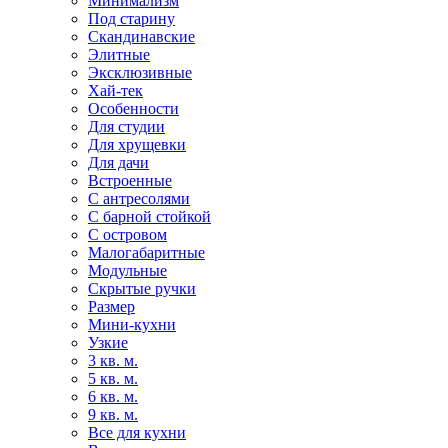
Минимализм
Под старину
Скандинавские
Элитные
Эксклюзивные
Хай-тек
Особенности
Для студии
Для хрущевки
Для дачи
Встроенные
С антресолями
С барной стойкой
С островом
Малогабаритные
Модульные
Скрытые ручки
Размер
Мини-кухни
Узкие
3 кв. м.
5 кв. м.
6 кв. м.
9 кв. м.
Все для кухни