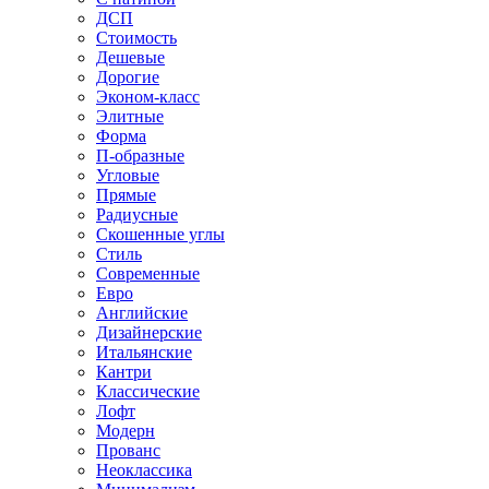
ДСП
Стоимость
Дешевые
Дорогие
Эконом-класс
Элитные
Форма
П-образные
Угловые
Прямые
Радиусные
Скошенные углы
Стиль
Современные
Евро
Английские
Дизайнерские
Итальянские
Кантри
Классические
Лофт
Модерн
Прованс
Неоклассика