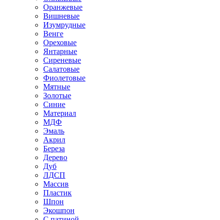
Оранжевые
Вишневые
Изумрудные
Венге
Ореховые
Янтарные
Сиреневые
Салатовые
Фиолетовые
Мятные
Золотые
Синие
Материал
МДФ
Эмаль
Акрил
Береза
Дерево
Дуб
ЛДСП
Массив
Пластик
Шпон
Экошпон
С патиной