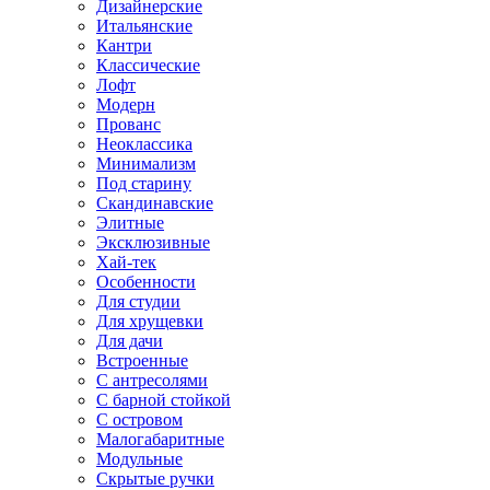
Дизайнерские
Итальянские
Кантри
Классические
Лофт
Модерн
Прованс
Неоклассика
Минимализм
Под старину
Скандинавские
Элитные
Эксклюзивные
Хай-тек
Особенности
Для студии
Для хрущевки
Для дачи
Встроенные
С антресолями
С барной стойкой
С островом
Малогабаритные
Модульные
Скрытые ручки