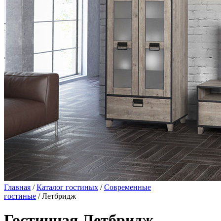
Главная
/
Каталог гостиных
/
Современные
гостиные
/ Летбридж
Гостинная Летбридж