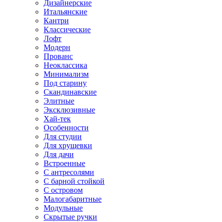
Дизайнерские
Итальянские
Кантри
Классические
Лофт
Модерн
Прованс
Неоклассика
Минимализм
Под старину
Скандинавские
Элитные
Эксклюзивные
Хай-тек
Особенности
Для студии
Для хрущевки
Для дачи
Встроенные
С антресолями
С барной стойкой
С островом
Малогабаритные
Модульные
Скрытые ручки