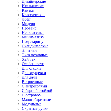
Дизайнерские
Итальянские
Кантри
Классические
Лофт
Модерн
Прованс
Неоклассика
Минимализм
Под старину
Скандинавские
Элитные
Эксклюзивные
Хай-тек
Особенности
Для студии
Для хрущевки
Для дачи
Встроенные
С антресолями
С барной стойкой
С островом
Малогабаритные
Модульные
Скрытые ручки