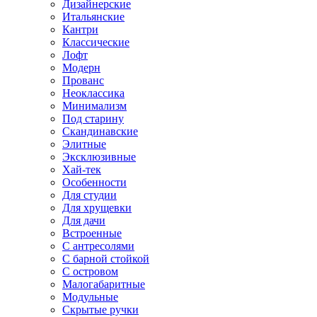
Дизайнерские
Итальянские
Кантри
Классические
Лофт
Модерн
Прованс
Неоклассика
Минимализм
Под старину
Скандинавские
Элитные
Эксклюзивные
Хай-тек
Особенности
Для студии
Для хрущевки
Для дачи
Встроенные
С антресолями
С барной стойкой
С островом
Малогабаритные
Модульные
Скрытые ручки