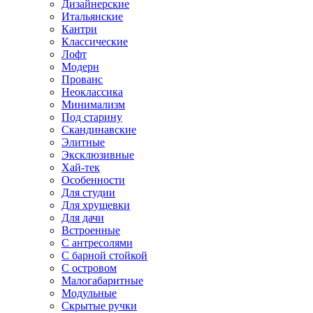
Дизайнерские
Итальянские
Кантри
Классические
Лофт
Модерн
Прованс
Неоклассика
Минимализм
Под старину
Скандинавские
Элитные
Эксклюзивные
Хай-тек
Особенности
Для студии
Для хрущевки
Для дачи
Встроенные
С антресолями
С барной стойкой
С островом
Малогабаритные
Модульные
Скрытые ручки