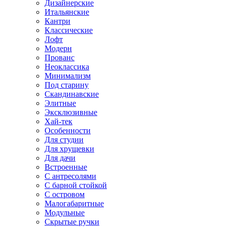
Дизайнерские
Итальянские
Кантри
Классические
Лофт
Модерн
Прованс
Неоклассика
Минимализм
Под старину
Скандинавские
Элитные
Эксклюзивные
Хай-тек
Особенности
Для студии
Для хрущевки
Для дачи
Встроенные
С антресолями
С барной стойкой
С островом
Малогабаритные
Модульные
Скрытые ручки