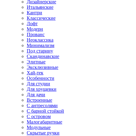
Дизайнерские
Итальянские
Кантри
Классические
Лофт
Модерн
Прованс
Неоклассика
Минимализм
Под старину
Скандинавские
Элитные
Эксклюзивные
Хай-тек
Особенности
Для студии
Для хрущевки
Для дачи
Встроенные
С антресолями
С барной стойкой
С островом
Малогабаритные
Модульные
Скрытые ручки