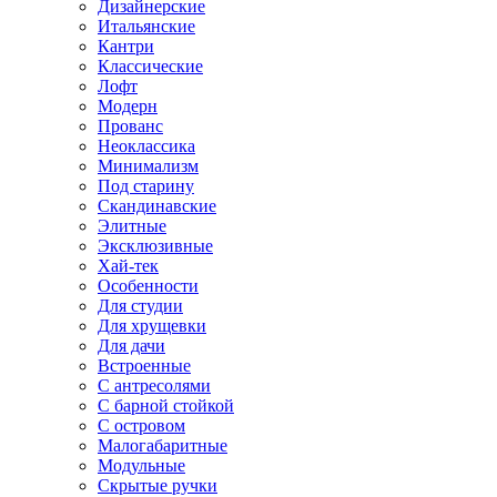
Дизайнерские
Итальянские
Кантри
Классические
Лофт
Модерн
Прованс
Неоклассика
Минимализм
Под старину
Скандинавские
Элитные
Эксклюзивные
Хай-тек
Особенности
Для студии
Для хрущевки
Для дачи
Встроенные
С антресолями
С барной стойкой
С островом
Малогабаритные
Модульные
Скрытые ручки