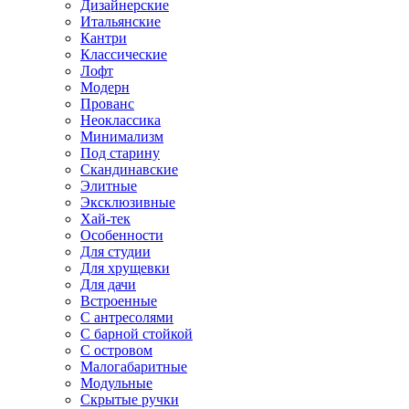
Дизайнерские
Итальянские
Кантри
Классические
Лофт
Модерн
Прованс
Неоклассика
Минимализм
Под старину
Скандинавские
Элитные
Эксклюзивные
Хай-тек
Особенности
Для студии
Для хрущевки
Для дачи
Встроенные
С антресолями
С барной стойкой
С островом
Малогабаритные
Модульные
Скрытые ручки