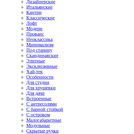
Дизайнерские
Итальянские
Кантри
Классические
Лофт
Модерн
Прованс
Неоклассика
Минимализм
Под старину
Скандинавские
Элитные
Эксклюзивные
Хай-тек
Особенности
Для студии
Для хрущевки
Для дачи
Встроенные
С антресолями
С барной стойкой
С островом
Малогабаритные
Модульные
Скрытые ручки