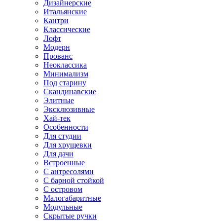
Дизайнерские
Итальянские
Кантри
Классические
Лофт
Модерн
Прованс
Неоклассика
Минимализм
Под старину
Скандинавские
Элитные
Эксклюзивные
Хай-тек
Особенности
Для студии
Для хрущевки
Для дачи
Встроенные
С антресолями
С барной стойкой
С островом
Малогабаритные
Модульные
Скрытые ручки