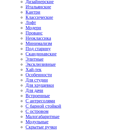
Дизайнерские
Итальянские
Кантри
Классические
Лофт
Модерн
Прованс
Неоклассика
Минимализм
Под старину
Скандинавские
Элитные
Эксклюзивные
Хай-тек
Особенности
Для студии
Для хрущевки
Для дачи
Встроенные
С антресолями
С барной стойкой
С островом
Малогабаритные
Модульные
Скрытые ручки