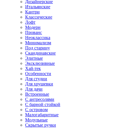
Дизайнерские
Итальянские
Кантри
Классические
Лофт
Модерн
Прованс
Неоклассика
Минимализм
Под старину
Скандинавские
Элитные
Эксклюзивные
Хай-тек
Особенности
Для студии
Для хрущевки
Для дачи
Встроенные
С антресолями
С барной стойкой
С островом
Малогабаритные
Модульные
Скрытые ручки