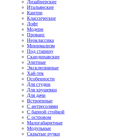
Дизайнерские
Итальянские
Кантри
Классические
Лофт
Модерн
Прованс
Неоклассика
Минимализм
Под старину
Скандинавские
Элитные
Эксклюзивные
Хай-тек
Особенности
Для студии
Для хрущевки
Для дачи
Встроенные
С антресолями
С барной стойкой
С островом
Малогабаритные
Модульные
Скрытые ручки