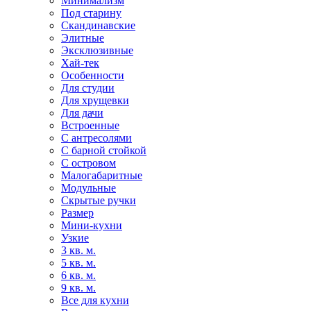
Минимализм
Под старину
Скандинавские
Элитные
Эксклюзивные
Хай-тек
Особенности
Для студии
Для хрущевки
Для дачи
Встроенные
С антресолями
С барной стойкой
С островом
Малогабаритные
Модульные
Скрытые ручки
Размер
Мини-кухни
Узкие
3 кв. м.
5 кв. м.
6 кв. м.
9 кв. м.
Все для кухни