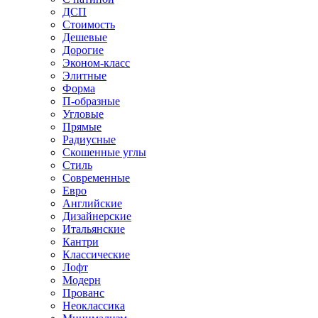
ДСП
Стоимость
Дешевые
Дорогие
Эконом-класс
Элитные
Форма
П-образные
Угловые
Прямые
Радиусные
Скошенные углы
Стиль
Современные
Евро
Английские
Дизайнерские
Итальянские
Кантри
Классические
Лофт
Модерн
Прованс
Неоклассика