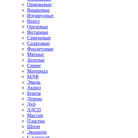
Оранжевые
Вишневые
Изумрудные
Венге
Ореховые
Янтарные
Сиреневые
Салатовые
Фиолетовые
Мятные
Золотые
Синие
Материал
МДФ
Эмаль
Акрил
Береза
Дерево
Дуб
ЛДСП
Массив
Пластик
Шпон
Экошпон
С патиной