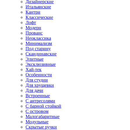
Дизайнерские
Итальянские
Кантри
Классические
Лофт
Модерн
Прованс
Неоклассика
Минимализм
Под старину
Скандинавские
Элитные
Эксклюзивные
Хай-тек
Особенности
Для студии
Для хрущевки
Для дачи
Встроенные
С антресолями
С барной стойкой
С островом
Малогабаритные
Модульные
Скрытые ручки