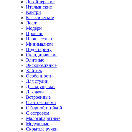
Дизайнерские
Итальянские
Кантри
Классические
Лофт
Модерн
Прованс
Неоклассика
Минимализм
Под старину
Скандинавские
Элитные
Эксклюзивные
Хай-тек
Особенности
Для студии
Для хрущевки
Для дачи
Встроенные
С антресолями
С барной стойкой
С островом
Малогабаритные
Модульные
Скрытые ручки