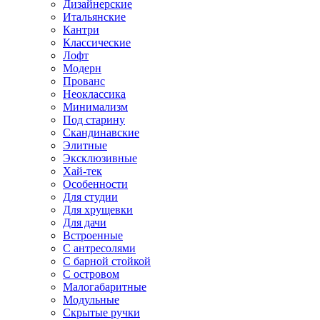
Дизайнерские
Итальянские
Кантри
Классические
Лофт
Модерн
Прованс
Неоклассика
Минимализм
Под старину
Скандинавские
Элитные
Эксклюзивные
Хай-тек
Особенности
Для студии
Для хрущевки
Для дачи
Встроенные
С антресолями
С барной стойкой
С островом
Малогабаритные
Модульные
Скрытые ручки