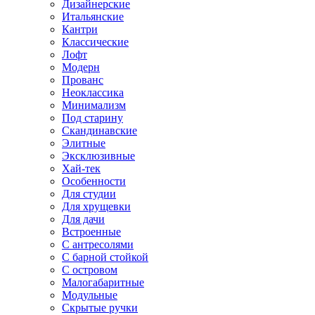
Дизайнерские
Итальянские
Кантри
Классические
Лофт
Модерн
Прованс
Неоклассика
Минимализм
Под старину
Скандинавские
Элитные
Эксклюзивные
Хай-тек
Особенности
Для студии
Для хрущевки
Для дачи
Встроенные
С антресолями
С барной стойкой
С островом
Малогабаритные
Модульные
Скрытые ручки