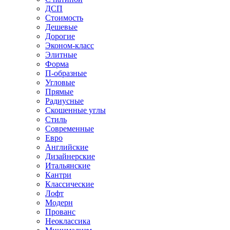
ДСП
Стоимость
Дешевые
Дорогие
Эконом-класс
Элитные
Форма
П-образные
Угловые
Прямые
Радиусные
Скошенные углы
Стиль
Современные
Евро
Английские
Дизайнерские
Итальянские
Кантри
Классические
Лофт
Модерн
Прованс
Неоклассика