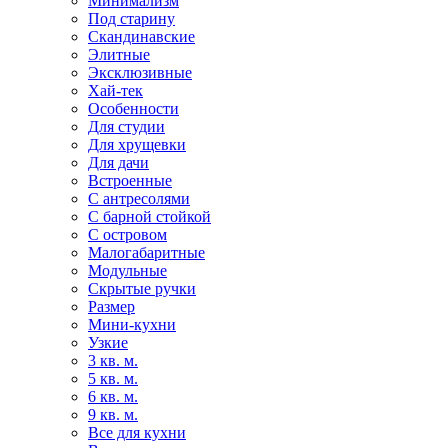
Минимализм
Под старину
Скандинавские
Элитные
Эксклюзивные
Хай-тек
Особенности
Для студии
Для хрущевки
Для дачи
Встроенные
С антресолями
С барной стойкой
С островом
Малогабаритные
Модульные
Скрытые ручки
Размер
Мини-кухни
Узкие
3 кв. м.
5 кв. м.
6 кв. м.
9 кв. м.
Все для кухни