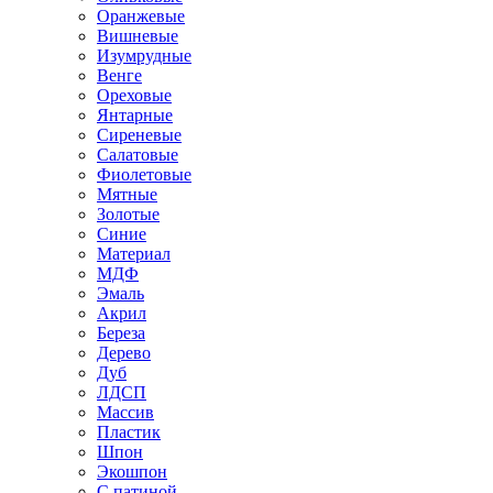
Оранжевые
Вишневые
Изумрудные
Венге
Ореховые
Янтарные
Сиреневые
Салатовые
Фиолетовые
Мятные
Золотые
Синие
Материал
МДФ
Эмаль
Акрил
Береза
Дерево
Дуб
ЛДСП
Массив
Пластик
Шпон
Экошпон
С патиной