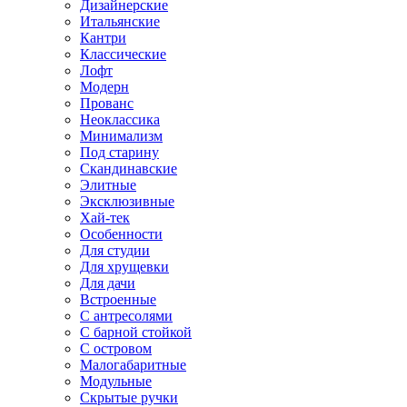
Дизайнерские
Итальянские
Кантри
Классические
Лофт
Модерн
Прованс
Неоклассика
Минимализм
Под старину
Скандинавские
Элитные
Эксклюзивные
Хай-тек
Особенности
Для студии
Для хрущевки
Для дачи
Встроенные
С антресолями
С барной стойкой
С островом
Малогабаритные
Модульные
Скрытые ручки