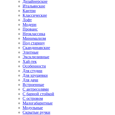
Дизайнерские
Итальянские
Кантри
Классические
Лофт
Модерн
Прованс
Неоклассика
Минимализм
Под старину
Скандинавские
Элитные
Эксклюзивные
Хай-тек
Особенности
Для студии
Для хрущевки
Для дачи
Встроенные
С антресолями
С барной стойкой
С островом
Малогабаритные
Модульные
Скрытые ручки