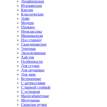
Дизайнерские
Итальянские
Кантри
Классические
Лофт
Модерн
Прованс
Неоклассика
Минимализм
Под старину
Скандинавские
Элитные
Эксклюзивные
Хай-тек
Особенности
Для студии
Для хрущевки
Для дачи
Встроенные
С антресолями
С барной стойкой
С островом
Малогабаритные
Модульные
Скрытые ручки