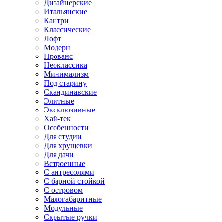
Дизайнерские
Итальянские
Кантри
Классические
Лофт
Модерн
Прованс
Неоклассика
Минимализм
Под старину
Скандинавские
Элитные
Эксклюзивные
Хай-тек
Особенности
Для студии
Для хрущевки
Для дачи
Встроенные
С антресолями
С барной стойкой
С островом
Малогабаритные
Модульные
Скрытые ручки