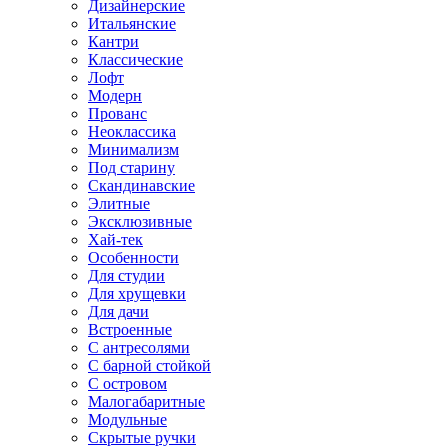
Дизайнерские
Итальянские
Кантри
Классические
Лофт
Модерн
Прованс
Неоклассика
Минимализм
Под старину
Скандинавские
Элитные
Эксклюзивные
Хай-тек
Особенности
Для студии
Для хрущевки
Для дачи
Встроенные
С антресолями
С барной стойкой
С островом
Малогабаритные
Модульные
Скрытые ручки