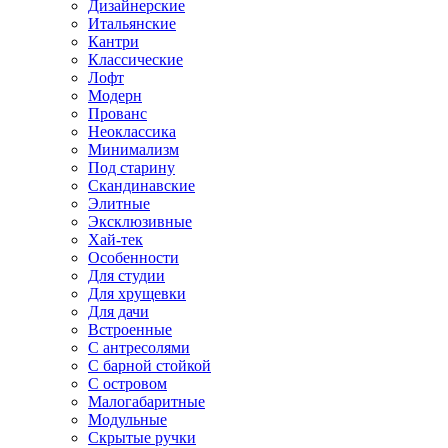
Дизайнерские
Итальянские
Кантри
Классические
Лофт
Модерн
Прованс
Неоклассика
Минимализм
Под старину
Скандинавские
Элитные
Эксклюзивные
Хай-тек
Особенности
Для студии
Для хрущевки
Для дачи
Встроенные
С антресолями
С барной стойкой
С островом
Малогабаритные
Модульные
Скрытые ручки