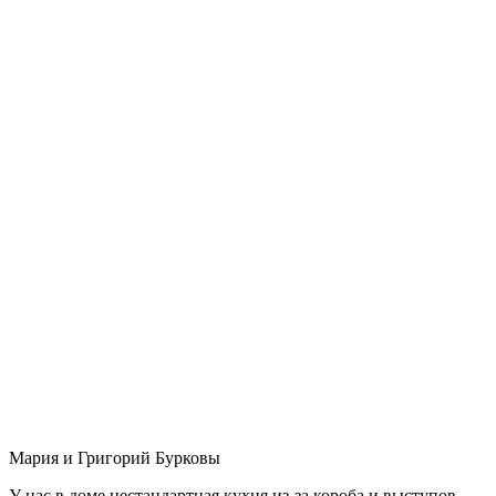
Мария и Григорий Бурковы
У нас в доме нестандартная кухня из-за короба и выступов,