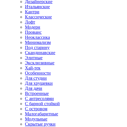
Дизайнерские
Итальянские
Кантри
Классические
Лофт
Модерн
Прованс
Неоклассика
Минимализм
Под старину
Скандинавские
Элитные
Эксклюзивные
Хай-тек
Особенности
Для студии
Для хрущевки
Для дачи
Встроенные
С антресолями
С барной стойкой
С островом
Малогабаритные
Модульные
Скрытые ручки