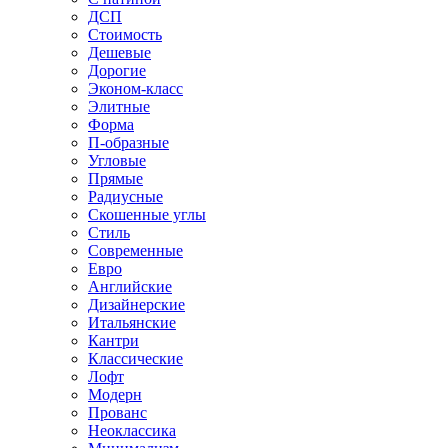
ДСП
Стоимость
Дешевые
Дорогие
Эконом-класс
Элитные
Форма
П-образные
Угловые
Прямые
Радиусные
Скошенные углы
Стиль
Современные
Евро
Английские
Дизайнерские
Итальянские
Кантри
Классические
Лофт
Модерн
Прованс
Неоклассика