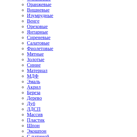
Оранжевые
Вишневые
Изумрудные
Венге
Ореховые
Янтарные
Сиреневые
Салатовые
Фиолетовые
Мятные
Золотые
Синие
Материал
МДФ
Эмаль
Акрил
Береза
Дерево
Дуб
ЛДСП
Массив
Пластик
Шпон
Экошпон
С патиной