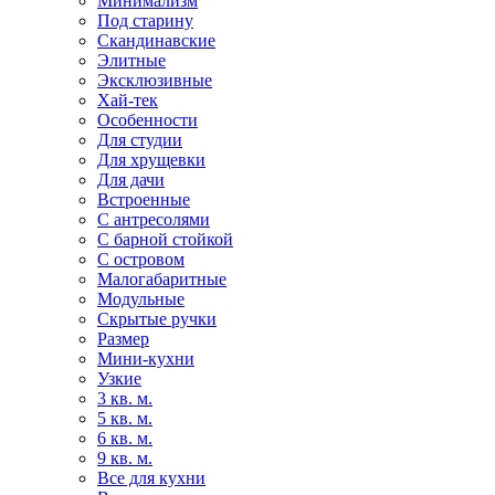
Минимализм
Под старину
Скандинавские
Элитные
Эксклюзивные
Хай-тек
Особенности
Для студии
Для хрущевки
Для дачи
Встроенные
С антресолями
С барной стойкой
С островом
Малогабаритные
Модульные
Скрытые ручки
Размер
Мини-кухни
Узкие
3 кв. м.
5 кв. м.
6 кв. м.
9 кв. м.
Все для кухни