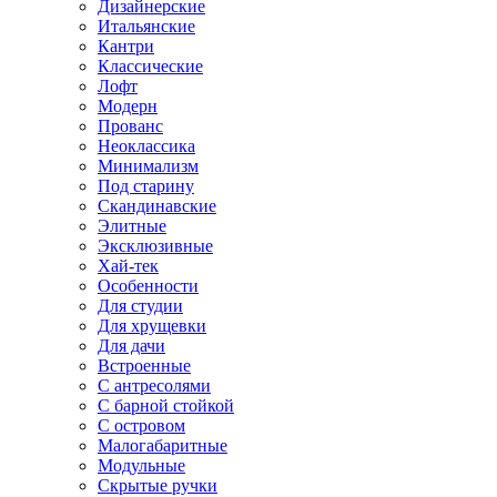
Дизайнерские
Итальянские
Кантри
Классические
Лофт
Модерн
Прованс
Неоклассика
Минимализм
Под старину
Скандинавские
Элитные
Эксклюзивные
Хай-тек
Особенности
Для студии
Для хрущевки
Для дачи
Встроенные
С антресолями
С барной стойкой
С островом
Малогабаритные
Модульные
Скрытые ручки