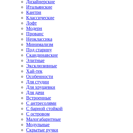
Дизайнерские
Итальянские
Кантри
Классические
Лофт
Модерн
Прованс
Неоклассика
Минимализм
Под старину
Скандинавские
Элитные
Эксклюзивные
Хай-тек
Особенности
Для студии
Для хрущевки
Для дачи
Встроенные
С антресолями
С барной стойкой
С островом
Малогабаритные
Модульные
Скрытые ручки