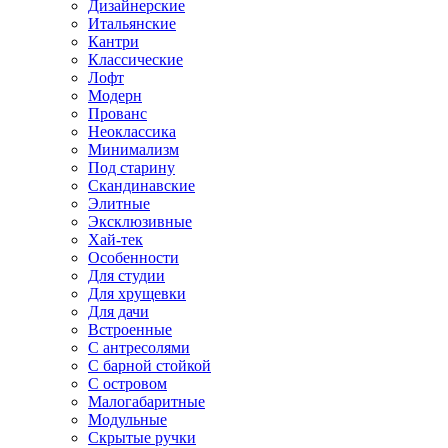
Дизайнерские
Итальянские
Кантри
Классические
Лофт
Модерн
Прованс
Неоклассика
Минимализм
Под старину
Скандинавские
Элитные
Эксклюзивные
Хай-тек
Особенности
Для студии
Для хрущевки
Для дачи
Встроенные
С антресолями
С барной стойкой
С островом
Малогабаритные
Модульные
Скрытые ручки